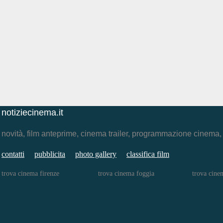
notiziecinema.it
novità, film anteprime, cinema trailer, programmazione cinema
contatti
pubblicita
photo gallery
classifica film
trova cinema firenze
trova cinema foggia
trova cine