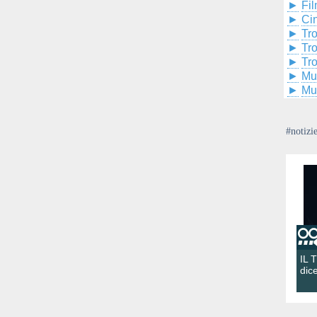
►
Fil
►
Ci
►
Tr
►
Tr
►
Tr
►
Mu
►
Mu
#notizi
IL 
dic