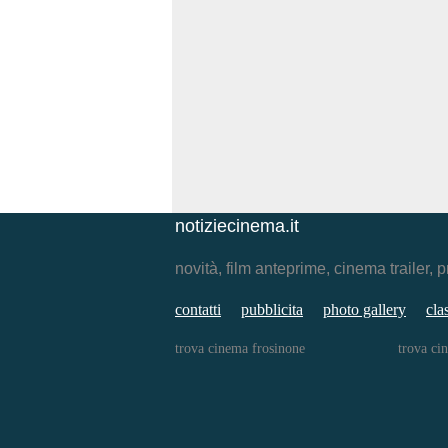
notiziecinema.it
novità, film anteprime, cinema traile
contatti
pubblicita
photo gallery
cla
trova cinema frosinone
trova ci