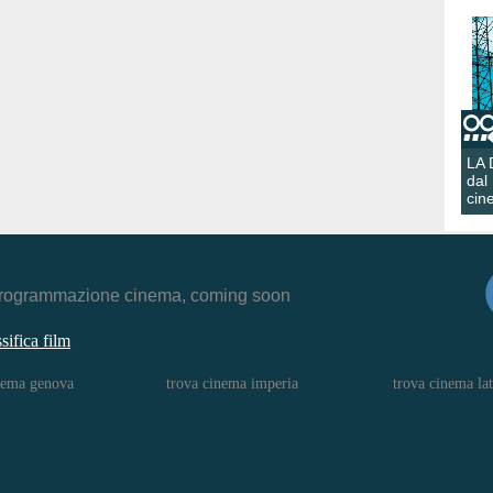
LA
dal
cin
r, programmazione cinema, coming soon
ssifica film
nema genova
trova cinema imperia
trova cinema lat