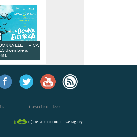
 DONNA ELETTRICA
 13 dicembre al
ema
ina
trova cinema lecce
(c) media promotion srl - web agency