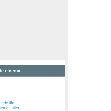
zie cinema
hede film
ema trailer