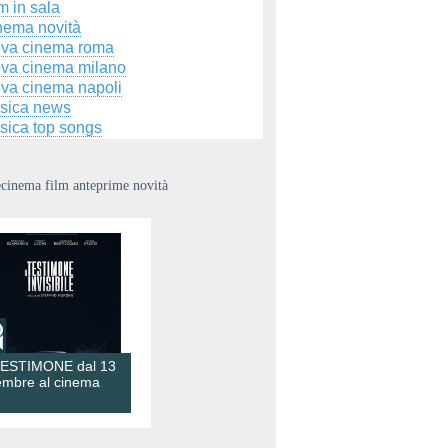
m in sala
nema novità
ova cinema roma
ova cinema milano
ova cinema napoli
sica news
sica top songs
ecinema film anteprime novità
TESTIMONE dal 13
embre al cinema