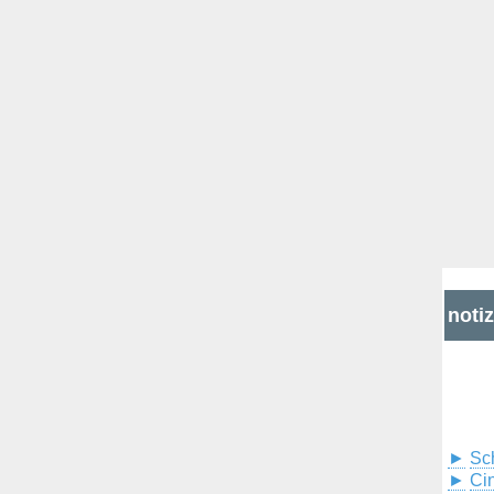
noti
►
Sc
►
Cin