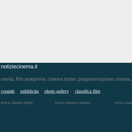
notiziecinema.it
novità, film anteprime, cinema trailer, programmazione cinema
contatti
pubblicita
photo gallery
classifica film
trova cinema chieti
trova cinema cosenza
trova cine