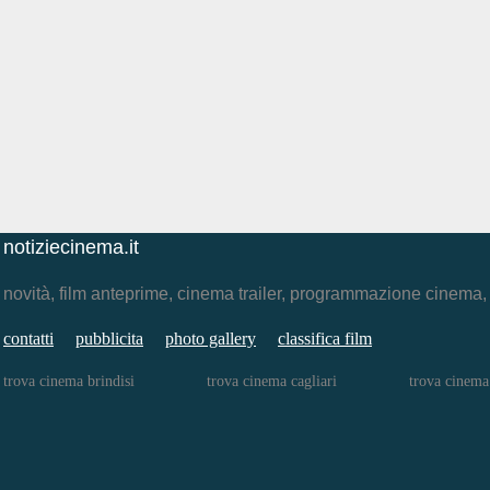
notiziecinema.it
novità, film anteprime, cinema trailer, programmazione cinema
contatti
pubblicita
photo gallery
classifica film
trova cinema brindisi
trova cinema cagliari
trova cinema 