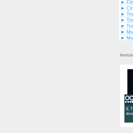
►
Fil
►
Ci
►
Tr
►
Tr
►
Tr
►
Mu
►
Mu
#notizi
IL 
dic