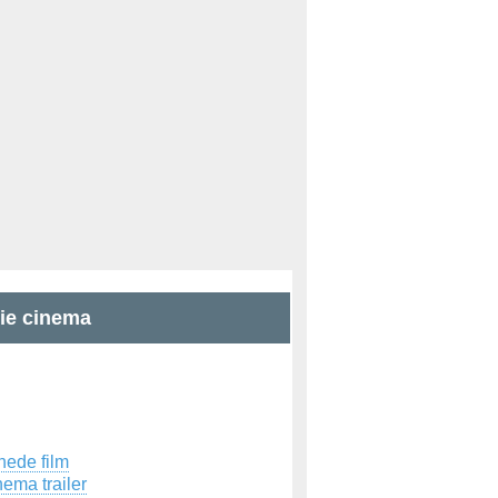
zie cinema
hede film
ema trailer