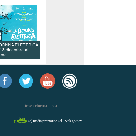
 DONNA ELETTRICA
 13 dicembre al
ema
trova cinema lucca
(c) media promotion srl - web agency