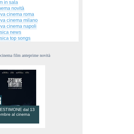
m in sala
nema novità
ova cinema roma
ova cinema milano
ova cinema napoli
sica news
sica top songs
ecinema film anteprime novità
TESTIMONE dal 13
embre al cinema