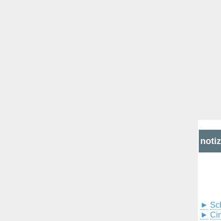
noti
►
Sc
►
Cin