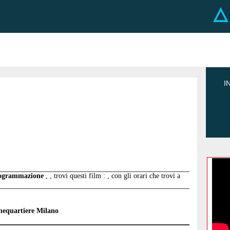
I
programmazione
, , trovi questi film : , con gli orari che trovi a
equartiere Milano