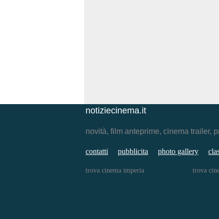
notiziecinema.it
novità, film anteprime, cinema traile
contatti
pubblicita
photo gallery
cla
trova cinema imperia
trova cin