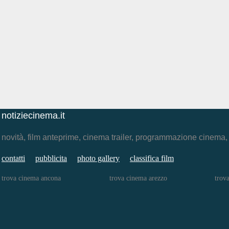
notiziecinema.it
novità, film anteprime, cinema trailer, programmazione cinema
contatti
pubblicita
photo gallery
classifica film
trova cinema ancona
trova cinema arezzo
trov