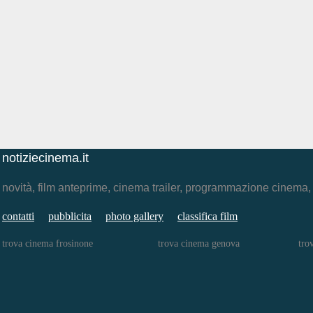
notiziecinema.it
novità, film anteprime, cinema trailer, programmazione cinema
contatti
pubblicita
photo gallery
classifica film
trova cinema frosinone
trova cinema genova
tro