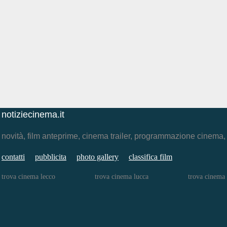
notiziecinema.it
novità, film anteprime, cinema trailer, programmazione cinema
contatti
pubblicita
photo gallery
classifica film
trova cinema lecco
trova cinema lucca
trova cinema