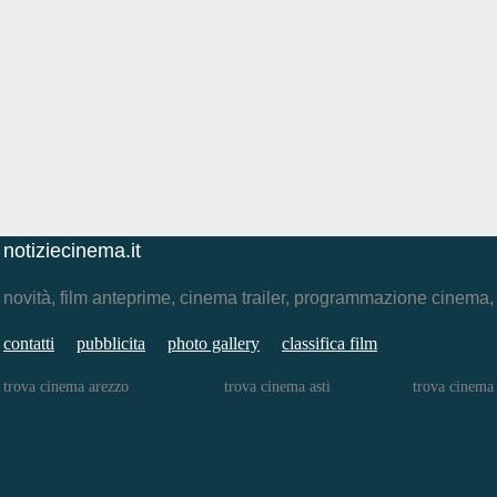
notiziecinema.it
novità, film anteprime, cinema trailer, programmazione cinema
contatti
pubblicita
photo gallery
classifica film
trova cinema arezzo
trova cinema asti
trova cinema 