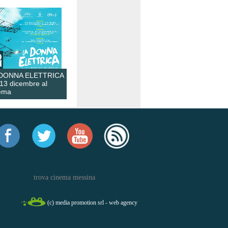
 DONNA ELETTRICA
 13 dicembre al
ema
trova cinema messina
(c) media promotion srl - web agency