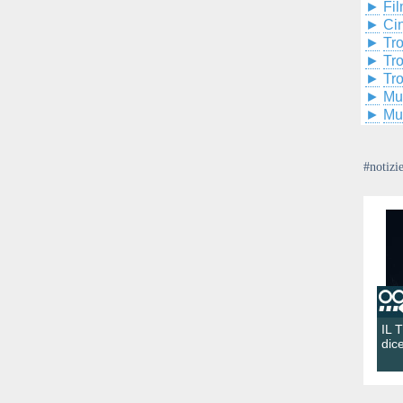
►
Fil
►
Ci
►
Tr
►
Tr
►
Tr
►
Mu
►
Mu
#notizi
IL 
dic