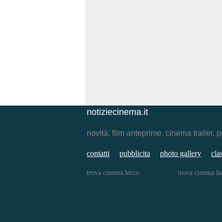
notiziecinema.it
novità, film anteprime, cinema traile
contatti
pubblicita
photo gallery
cla
trova cinema lecco
trova cinema lu