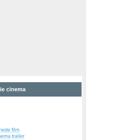
zie cinema
hede film
ema trailer