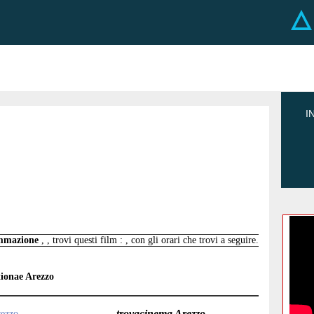
I
ammazione
, , trovi questi film : , con gli orari che trovi a seguire.
ionae Arezzo
trovacinema Arezzo
rezzo