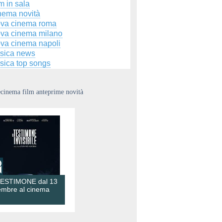
m in sala
nema novità
ova cinema roma
ova cinema milano
ova cinema napoli
sica news
sica top songs
ecinema film anteprime novità
TESTIMONE dal 13
embre al cinema