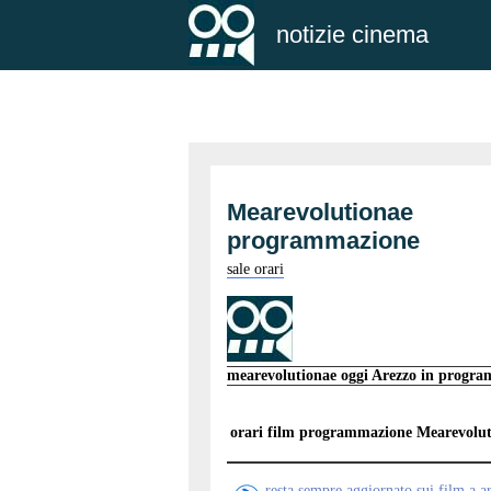
notizie cinema
Mearevolutionae
programmazione
sale orari
mearevolutionae oggi Arezzo in progr
orari film programmazione
Mearevolut
resta sempre aggiornato sui film a a