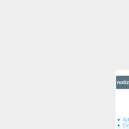
noti
►
Sc
►
Cin