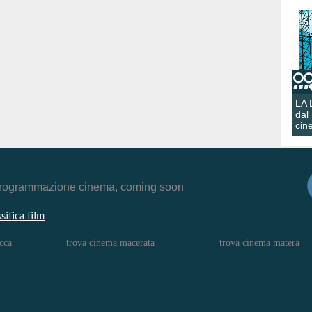
LA
dal
cin
r, programmazione cinema, coming soon
ssifica film
cca
trova cinema macerata
trova cinema matera