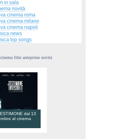
m in sala
nema novità
ova cinema roma
ova cinema milano
ova cinema napoli
sica news
sica top songs
ecinema film anteprime novità
TESTIMONE dal 13
embre al cinema