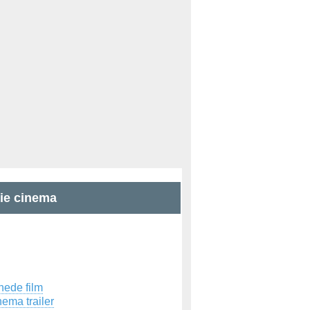
zie cinema
hede film
ema trailer