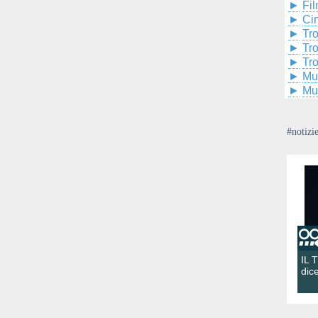
►
Fil
►
Ci
►
Tr
►
Tr
►
Tr
►
Mu
►
Mu
#notizi
IL 
dic