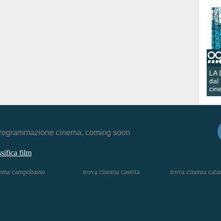
LA
dal
cin
r, programmazione cinema, coming soon
ssifica film
nema campobasso
trova cinema caserta
trova cinema cata