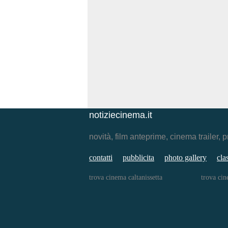
notiziecinema.it
novità, film anteprime, cinema traile
contatti
pubblicita
photo gallery
cla
trova cinema caltanissetta
trova ci