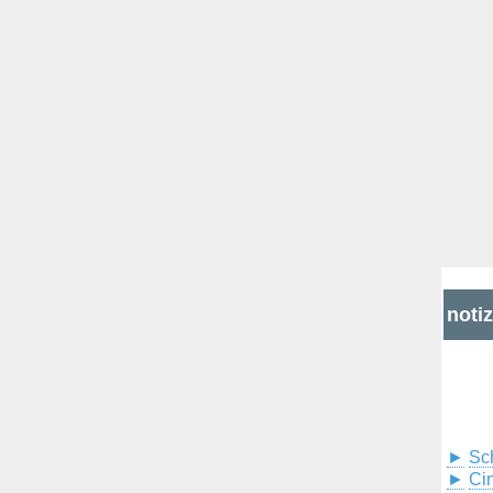
noti
►
Sc
►
Cin