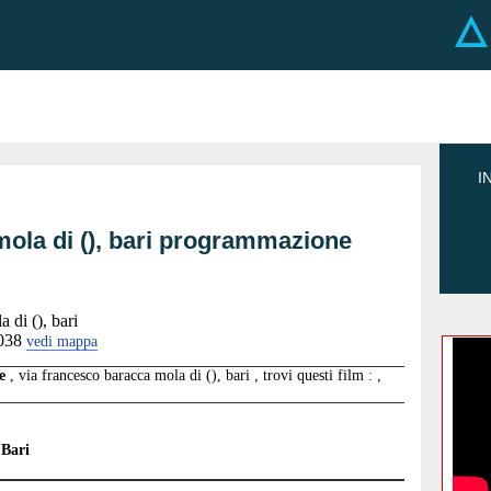
I
mola di (), bari programmazione
 di (), bari
038
vedi mappa
ne
, via francesco baracca mola di (), bari , trovi questi film : ,
 Bari