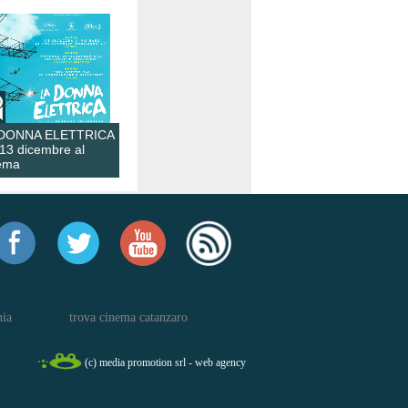
 DONNA ELETTRICA
 13 dicembre al
ema
nia
trova cinema catanzaro
(c) media promotion srl - web agency