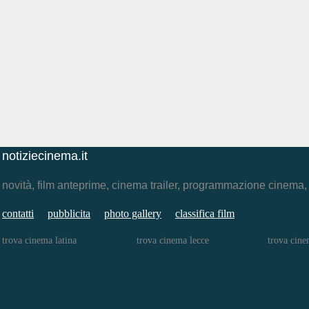
notiziecinema.it
novità, film anteprime, cinema trailer, programmazione cinema
contatti
pubblicita
photo gallery
classifica film
trova cinema latina
trova cinema lecce
trova cine