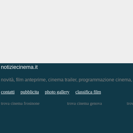
notiziecinema.it
novità, film anteprime, cinema trailer, programmazione cinema
contatti
pubblicita
photo gallery
classifica film
trova cinema frosinone
trova cinema genova
tro