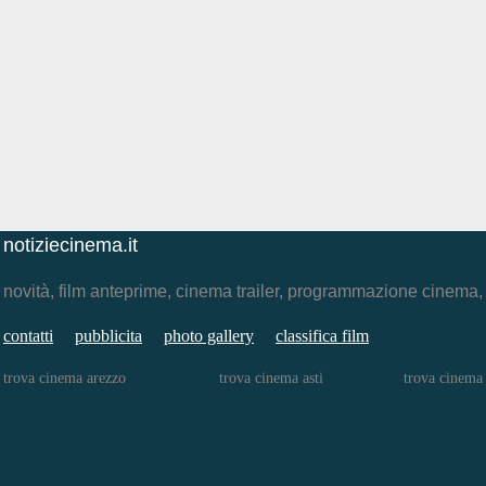
notiziecinema.it
novità, film anteprime, cinema trailer, programmazione cinema
contatti
pubblicita
photo gallery
classifica film
trova cinema arezzo
trova cinema asti
trova cinema 