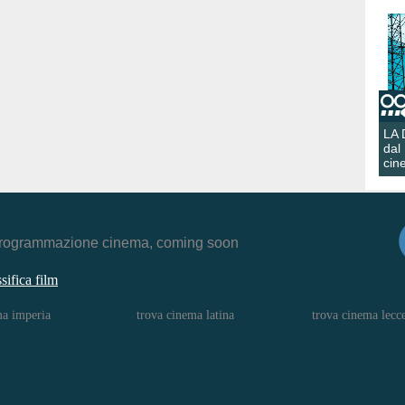
LA
dal
cin
r, programmazione cinema, coming soon
ssifica film
ma imperia
trova cinema latina
trova cinema lecc