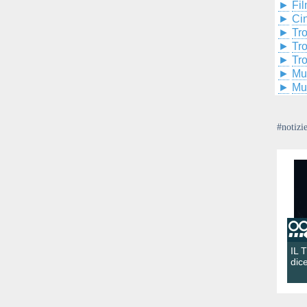
►
Fil
►
Ci
►
Tr
►
Tr
►
Tr
►
Mu
►
Mu
#notizi
IL 
dic