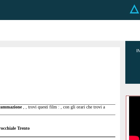
I
ogrammazione
, , trovi questi film : , con gli orari che trovi a
rocchiale Trento