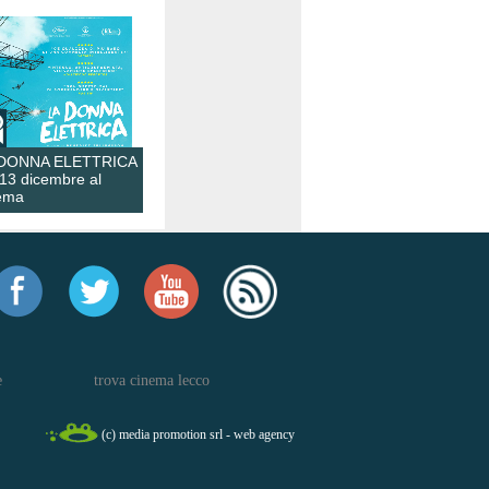
 DONNA ELETTRICA
 13 dicembre al
ema
e
trova cinema lecco
(c) media promotion srl - web agency