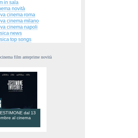
m in sala
nema novità
ova cinema roma
ova cinema milano
ova cinema napoli
sica news
sica top songs
ecinema film anteprime novità
TESTIMONE dal 13
embre al cinema