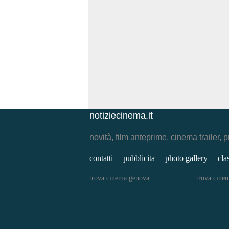
notiziecinema.it
novità, film anteprime, cinema traile
contatti
pubblicita
photo gallery
cla
trova cinema genova
trova cine