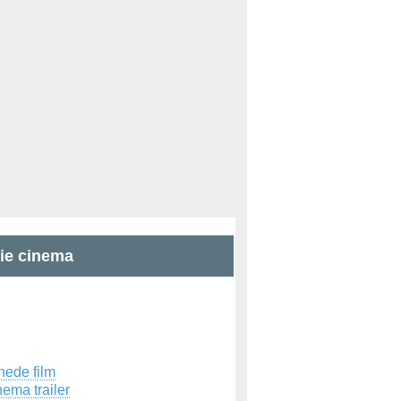
zie cinema
hede film
ema trailer