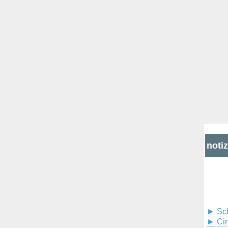
noti
►
Sc
►
Cin