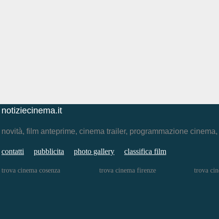
notiziecinema.it
novità, film anteprime, cinema trailer, programmazione cinema
contatti
pubblicita
photo gallery
classifica film
trova cinema cosenza
trova cinema firenze
trova ci