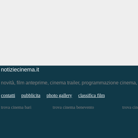
notiziecinema.it
novità, film anteprime, cinema trailer, programmazione cinema
contatti
pubblicita
photo gallery
classifica film
trova cinema bari
trova cinema benevento
trova ci