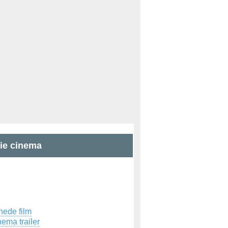
zie cinema
hede film
ema trailer