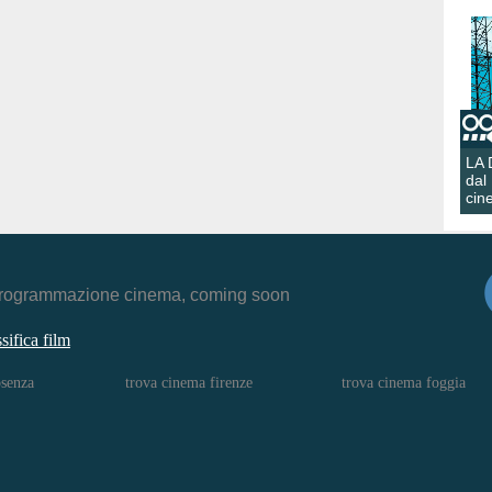
LA
dal
cin
r, programmazione cinema, coming soon
ssifica film
osenza
trova cinema firenze
trova cinema foggia