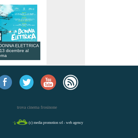
 DONNA ELETTRICA
 13 dicembre al
ema
trova cinema frosinone
(c) media promotion srl - web agency