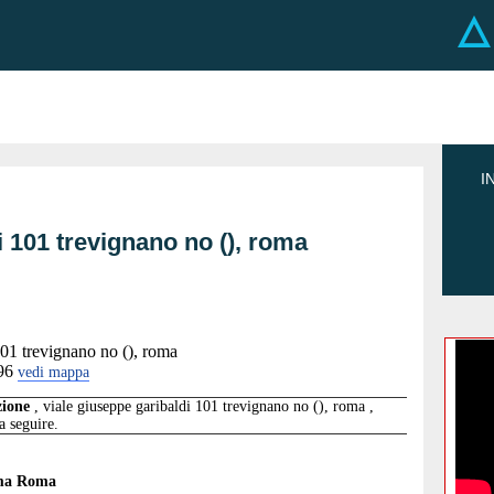
I
i 101 trevignano no (), roma
101 trevignano no (), roma
96
vedi mappa
zione
, viale giuseppe garibaldi 101 trevignano no (), roma ,
 a seguire.
ma Roma