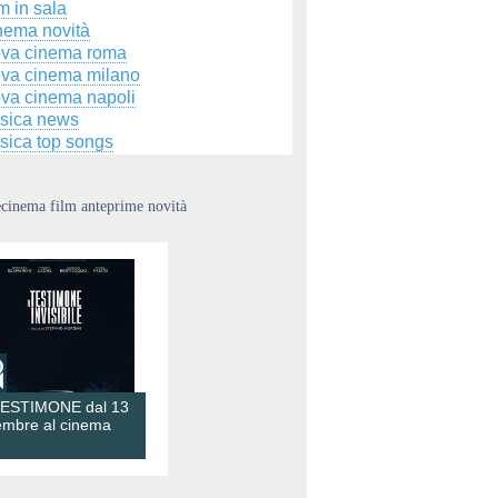
m in sala
nema novità
ova cinema roma
ova cinema milano
ova cinema napoli
sica news
sica top songs
ecinema film anteprime novità
TESTIMONE dal 13
embre al cinema