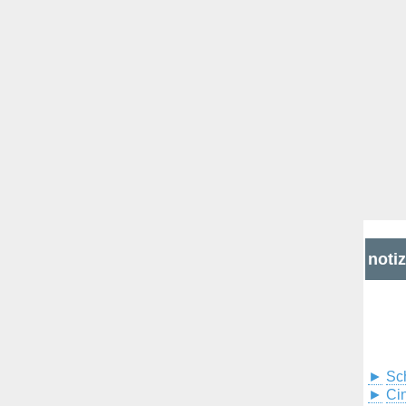
noti
►
Sc
►
Cin