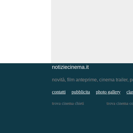
notiziecinema.it
novità, film anteprime, cinema traile
contatti
pubblicita
photo gallery
cla
trova cinema chieti
trova cinema c