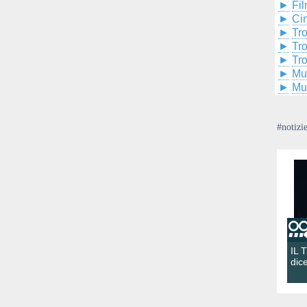
►
Fil
►
Ci
►
Tr
►
Tr
►
Tr
►
Mu
►
Mu
#notizi
IL 
dic