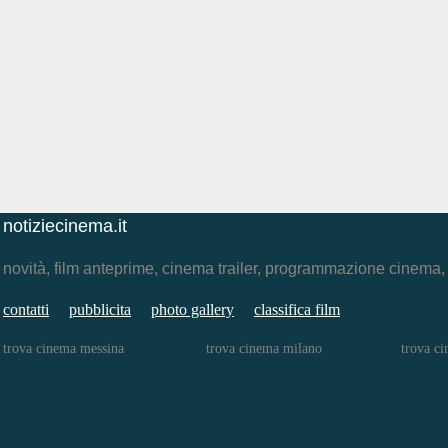
notiziecinema.it
novità, film anteprime, cinema trailer, programmazione cinema
contatti
pubblicita
photo gallery
classifica film
trova cinema messina
trova cinema milano
trova c