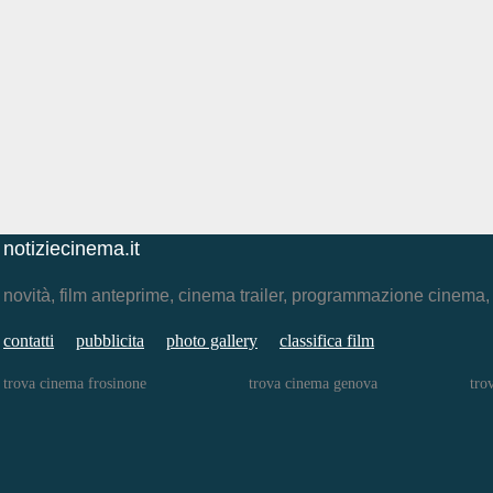
notiziecinema.it
novità, film anteprime, cinema trailer, programmazione cinema
contatti
pubblicita
photo gallery
classifica film
trova cinema frosinone
trova cinema genova
tro