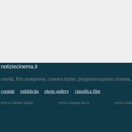
notiziecinema.it
novità, film anteprime, cinema trailer, programmazione cinema
contatti
pubblicita
photo gallery
classifica film
trova cinema latina
trova cinema lecce
trova cine