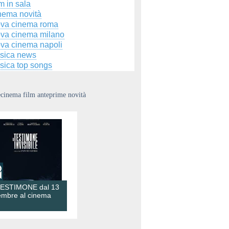
m in sala
nema novità
ova cinema roma
ova cinema milano
ova cinema napoli
sica news
sica top songs
ecinema film anteprime novità
TESTIMONE dal 13
embre al cinema