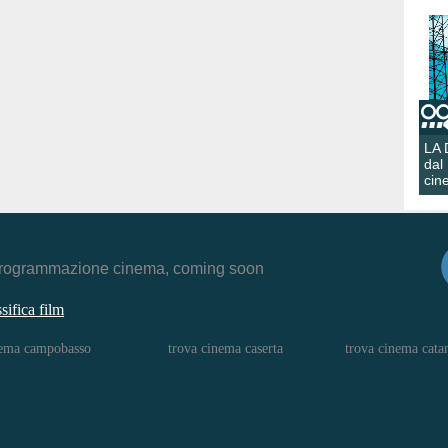
LA
dal
cin
r, programmazione cinema, coming soon
ssifica film
nema campobasso
trova cinema caserta
trova cinema cata