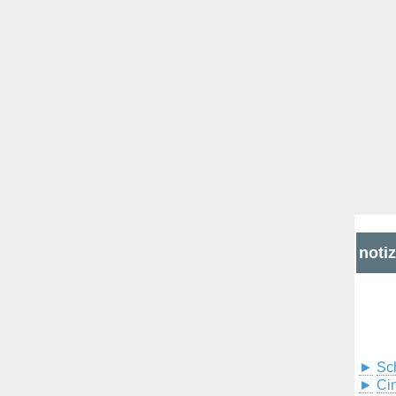
noti
►
Sc
►
Cin