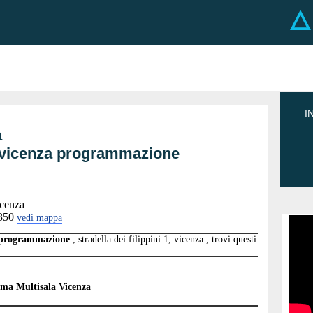
I
a
 1, vicenza programmazione
vicenza
350
vedi mappa
n programmazione
, stradella dei filippini 1, vicenza , trovi questi
ma Multisala Vicenza