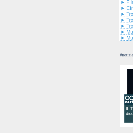
►
Fil
►
Ci
►
Tr
►
Tr
►
Tr
►
Mu
►
Mu
#notizi
IL 
dic