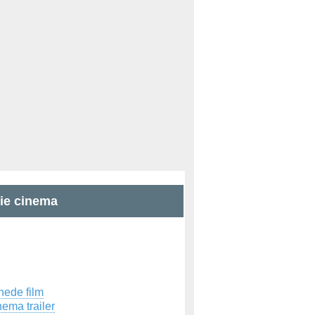
zie cinema
hede film
ema trailer