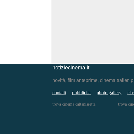
notiziecinema.it
novità, film anteprime, cinema traile
contatti
pubblicita
photo gallery
cla
trova cinema caltanissetta
trova ci