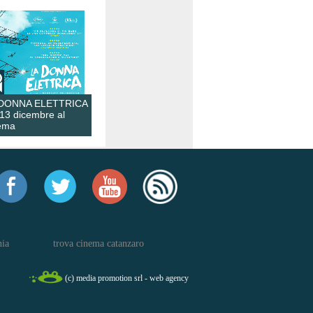
 DONNA ELETTRICA
 13 dicembre al
ema
nia
trova cinema catanzaro
(c) media promotion srl - web agency