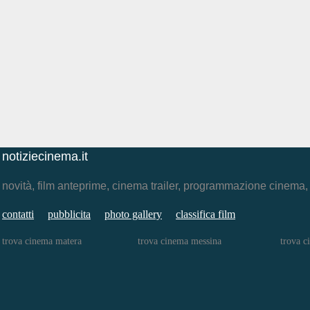
notiziecinema.it
novità, film anteprime, cinema trailer, programmazione cinema
contatti
pubblicita
photo gallery
classifica film
trova cinema matera
trova cinema messina
trova c