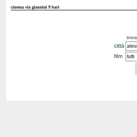
cinema via giannini 9 bari
trova 
città
film