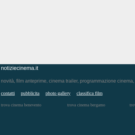
notiziecinema.it
novità, film anteprime, cinema trailer, programmazione cinema
contatti
pubblicita
photo gallery
classifica film
trova cinema benevento
trova cinema bergamo
tro