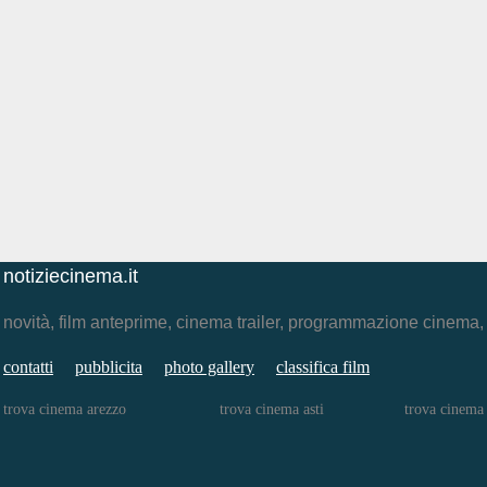
notiziecinema.it
novità, film anteprime, cinema trailer, programmazione cinema
contatti
pubblicita
photo gallery
classifica film
trova cinema arezzo
trova cinema asti
trova cinema 