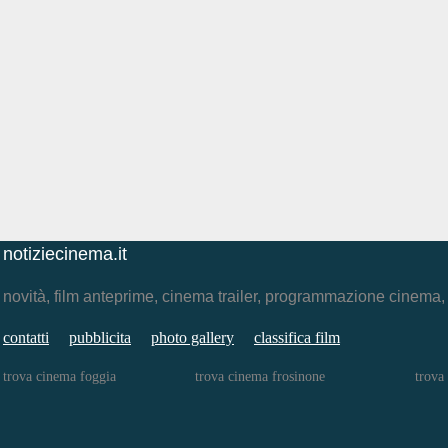
notiziecinema.it
novità, film anteprime, cinema trailer, programmazione cinema
contatti
pubblicita
photo gallery
classifica film
trova cinema foggia
trova cinema frosinone
trova