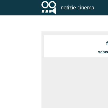
notizie cinema
sched