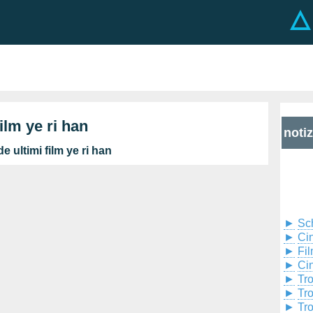
film ye ri han
noti
e ultimi film ye ri han
►
Sc
►
Cin
►
Fil
►
Ci
►
Tr
►
Tr
►
Tr