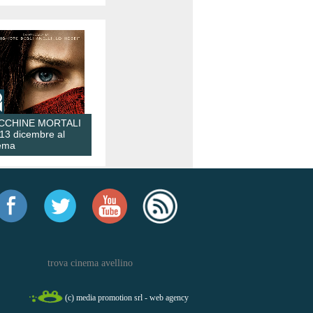
CCHINE MORTALI
 13 dicembre al
ema
trova cinema avellino
(c) media promotion srl - web agency