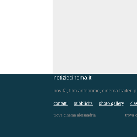
notiziecinema.it
novità, film anteprime, cinema traile
contatti
pubblicita
photo gallery
cla
trova cinema alessandria
trova 