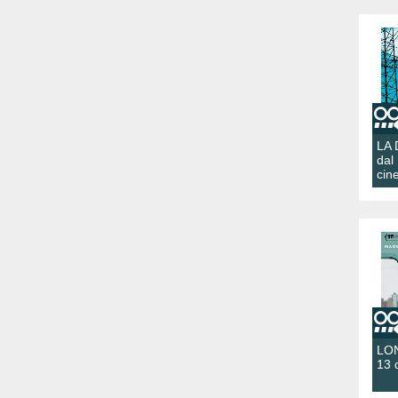
LA
dal
cin
LON
13 