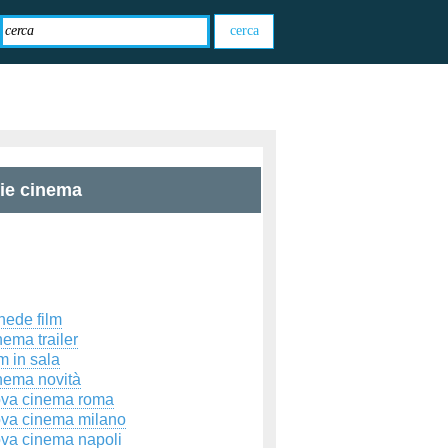
zie cinema
hede film
ema trailer
m in sala
nema novità
ova cinema roma
ova cinema milano
ova cinema napoli