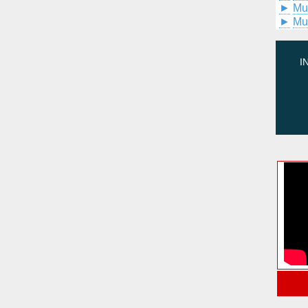
►
Mu
►
Mu
I