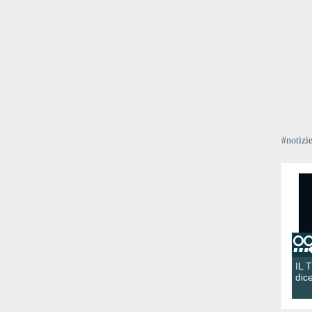
#notizi
IL 
dic