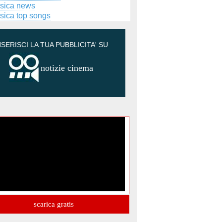
sica news
sica top songs
NSERISCI LA TUA PUBBLICITA' SU
notizie cinema
scarica gratis