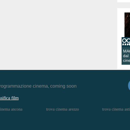
MA
dal
cin
r, programmazione cinema, coming soon
ssifica film
cinema ancona
trova cinema arezzo
trova cinema asti