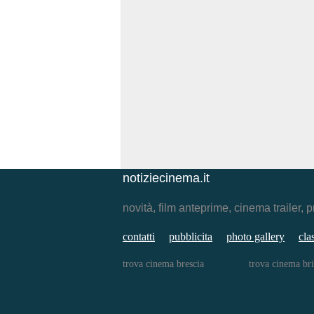
notiziecinema.it
novità, film anteprime, cinema traile
contatti
pubblicita
photo gallery
cla
trova cinema brescia
trova cinema bri