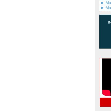
►
Mu
►
Mu
I