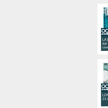
LA
dal
cin
LON
13 