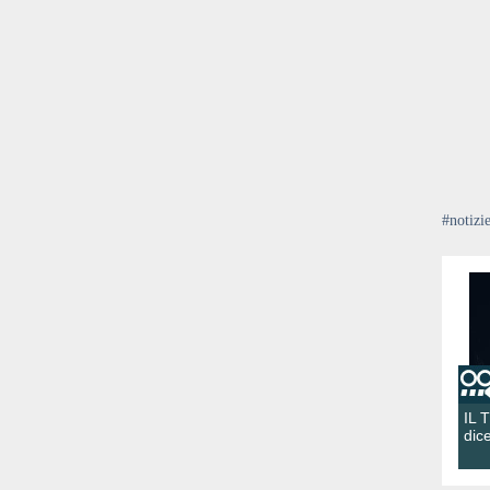
#notizi
IL 
dic