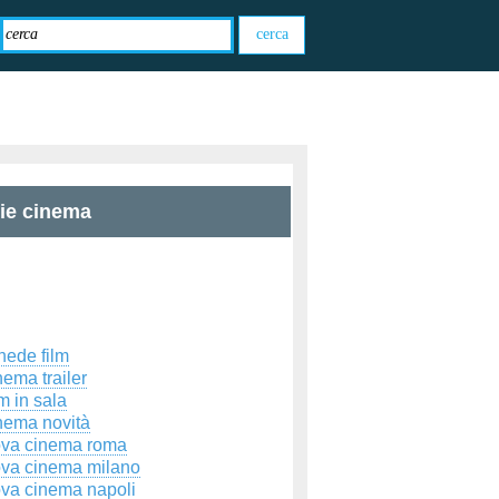
zie cinema
hede film
ema trailer
m in sala
nema novità
ova cinema roma
ova cinema milano
ova cinema napoli