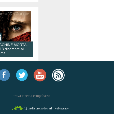
CCHINE MORTALI
 13 dicembre al
ema
trova cinema campobasso
(c) media promotion srl - web agency