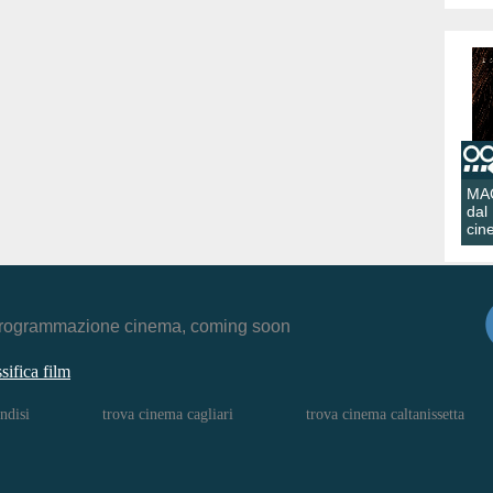
MA
dal
cin
r, programmazione cinema, coming soon
ssifica film
ndisi
trova cinema cagliari
trova cinema caltanissetta