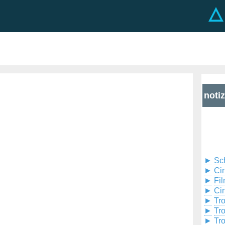
noti
►
Sc
►
Cin
►
Fil
►
Ci
►
Tr
►
Tr
►
Tr