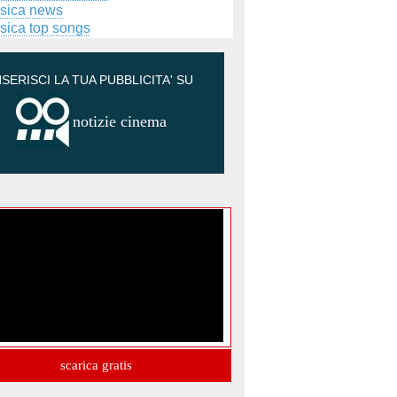
sica news
sica top songs
NSERISCI LA TUA PUBBLICITA' SU
notizie cinema
scarica gratis