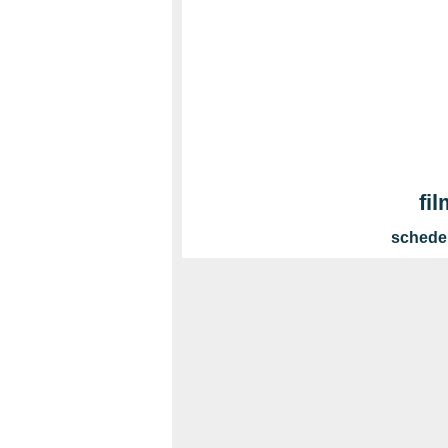
fi
schede 