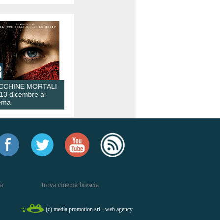
CCHINE MORTALI
 13 dicembre al
ema
a
trova cinema brescia
(c) media promotion srl - web agency