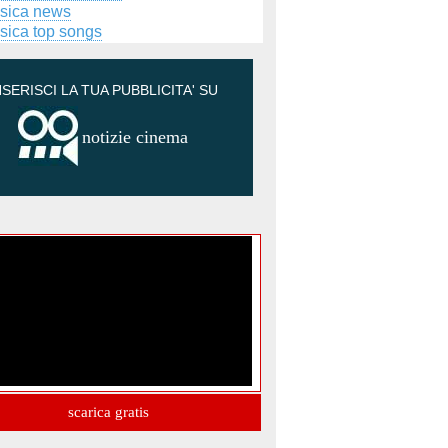
sica news
sica top songs
NSERISCI LA TUA PUBBLICITA' SU
notizie cinema
scarica gratis