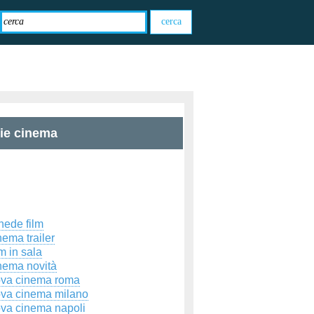
zie cinema
hede film
ema trailer
m in sala
nema novità
ova cinema roma
ova cinema milano
ova cinema napoli