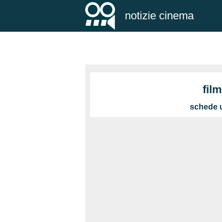
notizie cinema
fil
schede u