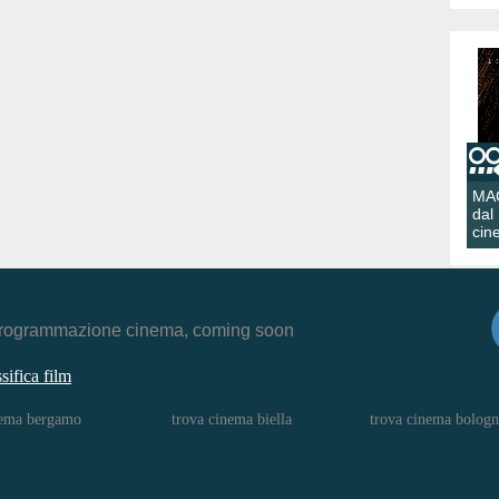
MA
dal
cin
r, programmazione cinema, coming soon
ssifica film
nema bergamo
trova cinema biella
trova cinema bologn