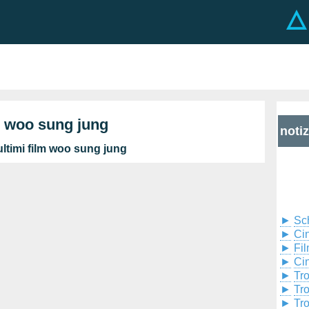
m woo sung jung
noti
ltimi film woo sung jung
►
Sc
►
Cin
►
Fil
►
Ci
►
Tr
►
Tr
►
Tr