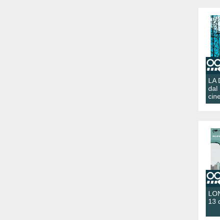
LA
dal
cin
LON
13 