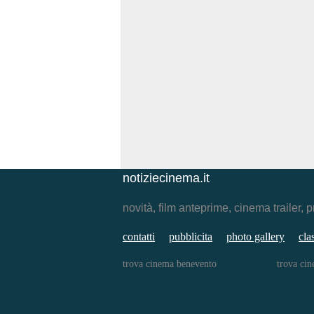
notiziecinema.it
novità, film anteprime, cinema traile
contatti
pubblicita
photo gallery
cla
trova cinema benevento
trova ci