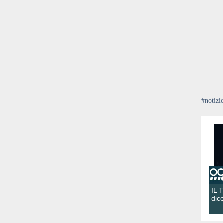
#notizi
IL 
dic