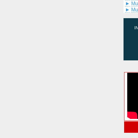
►
Mu
►
Mu
I