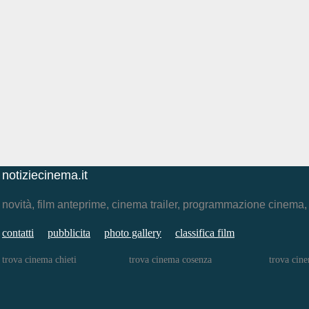
notiziecinema.it
novità, film anteprime, cinema trailer, programmazione cinema
contatti
pubblicita
photo gallery
classifica film
trova cinema chieti
trova cinema cosenza
trova cine