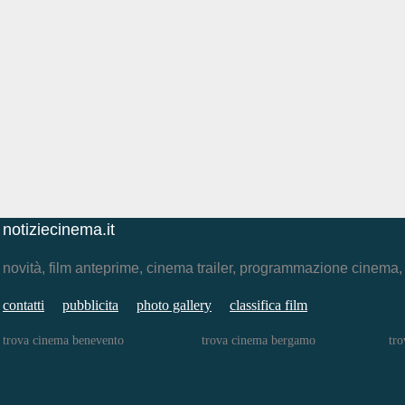
notiziecinema.it
novità, film anteprime, cinema trailer, programmazione cinema
contatti
pubblicita
photo gallery
classifica film
trova cinema benevento
trova cinema bergamo
tro