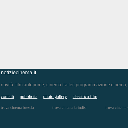
notiziecinema.it
novità, film anteprime, cinema trailer, programmazione cinema
contatti
pubblicita
photo gallery
classifica film
trova cinema brescia
trova cinema brindisi
trova cinema 