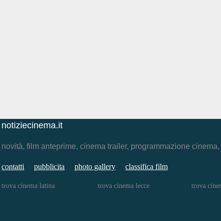
notiziecinema.it
novità, film anteprime, cinema trailer, programmazione cinema
contatti
pubblicita
photo gallery
classifica film
trova cinema latina
trova cinema lecce
trova cine