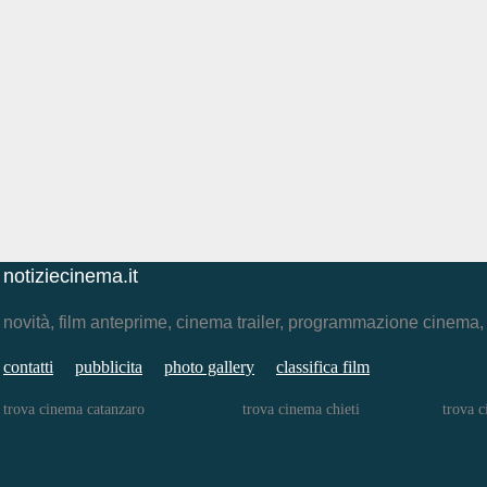
notiziecinema.it
novità, film anteprime, cinema trailer, programmazione cinema
contatti
pubblicita
photo gallery
classifica film
trova cinema catanzaro
trova cinema chieti
trova 