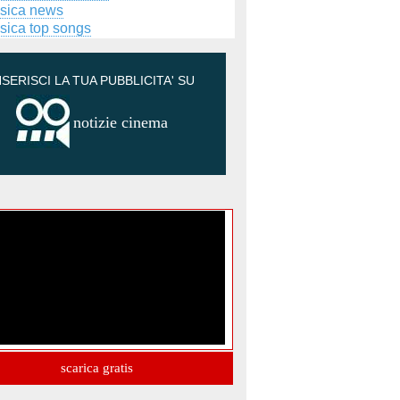
sica news
sica top songs
NSERISCI LA TUA PUBBLICITA' SU
notizie cinema
scarica gratis