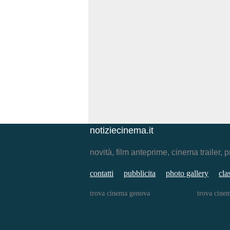
notiziecinema.it
novità, film anteprime, cinema traile
contatti
pubblicita
photo gallery
cla
trova cinema genova
trova cine