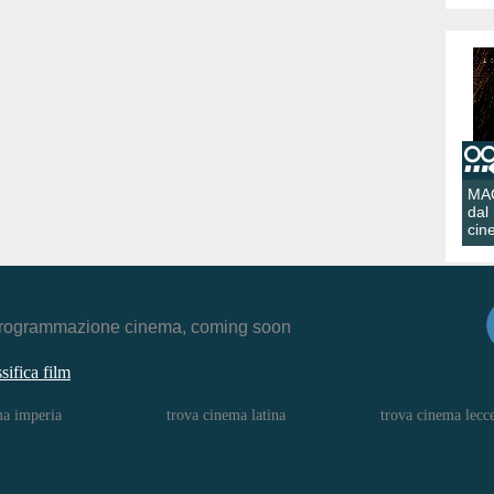
MA
dal
cin
r, programmazione cinema, coming soon
ssifica film
ma imperia
trova cinema latina
trova cinema lecc