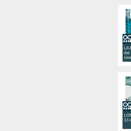
LA
dal
cin
LON
13 