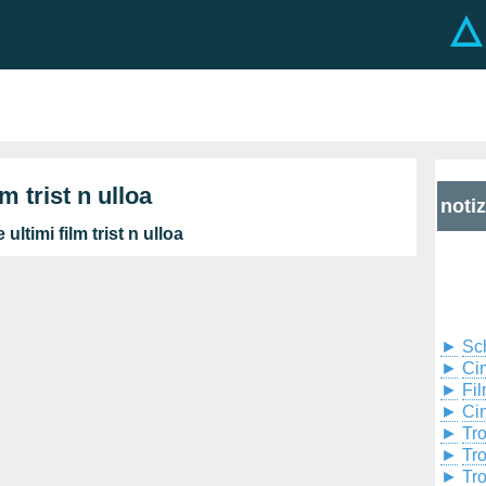
lm trist n ulloa
noti
ultimi film trist n ulloa
►
Sc
►
Cin
►
Fil
►
Ci
►
Tr
►
Tr
►
Tr