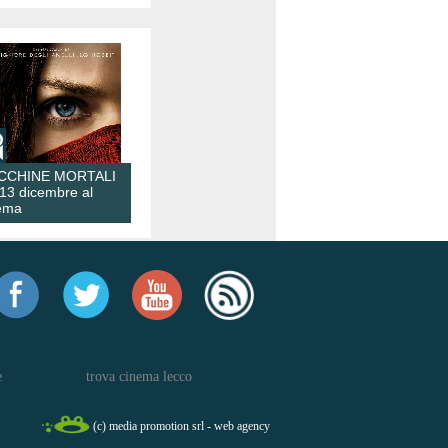
CCHINE MORTALI
 13 dicembre al
ema
e
trova cinema lecco
(c) media promotion srl - web agency