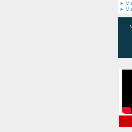
►
Mu
►
Mu
I