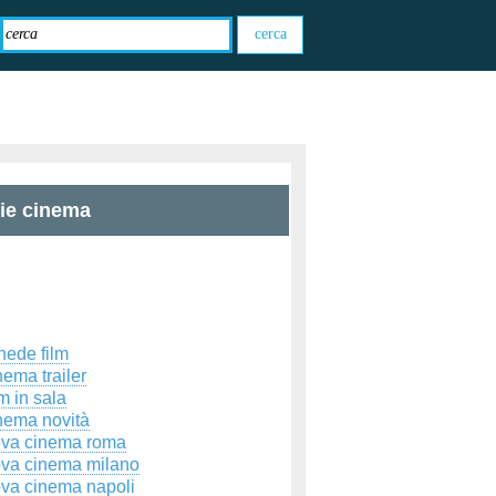
zie cinema
hede film
ema trailer
m in sala
nema novità
ova cinema roma
ova cinema milano
ova cinema napoli