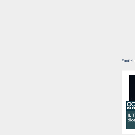
#notizi
IL 
dic