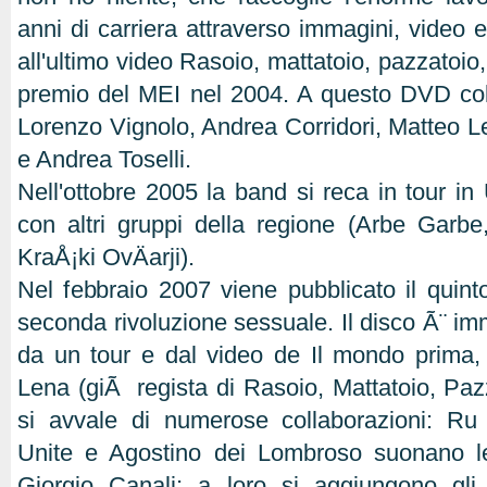
anni di carriera attraverso immagini, video e 
all'ultimo video Rasoio, mattatoio, pazzatoio,
premio del MEI nel 2004. A questo DVD collab
Lorenzo Vignolo, Andrea Corridori, Matteo L
e Andrea Toselli.
Nell'ottobre 2005 la band si reca in tour in
con altri gruppi della regione (Arbe Garb
KraÅ¡ki OvÄarji).
Nel febbraio 2007 viene pubblicato il quinto
seconda rivoluzione sessuale. Il disco Ã¨ i
da un tour e dal video de Il mondo prima,
Lena (giÃ regista di Rasoio, Mattatoio, Paz
si avvale di numerose collaborazioni: Ru 
Unite e Agostino dei Lombroso suonano le
Giorgio Canali; a loro si aggiungono gl