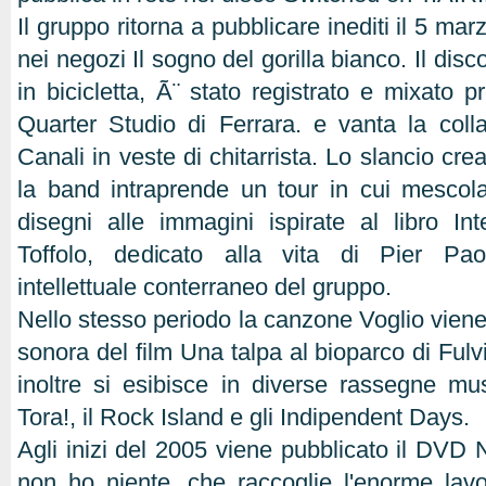
Il gruppo ritorna a pubblicare inediti il 5 m
nei negozi Il sogno del gorilla bianco. Il disc
in bicicletta, Ã¨ stato registrato e mixato 
Quarter Studio di Ferrara. e vanta la coll
Canali in veste di chitarrista. Lo slancio cre
la band intraprende un tour in cui mescol
disegni alle immagini ispirate al libro Int
Toffolo, dedicato alla vita di Pier Pao
intellettuale conterraneo del gruppo.
Nello stesso periodo la canzone Voglio vien
sonora del film Una talpa al bioparco di Ful
inoltre si esibisce in diverse rassegne musi
Tora!, il Rock Island e gli Indipendent Days.
Agli inizi del 2005 viene pubblicato il DVD
non ho niente, che raccoglie l'enorme lavo