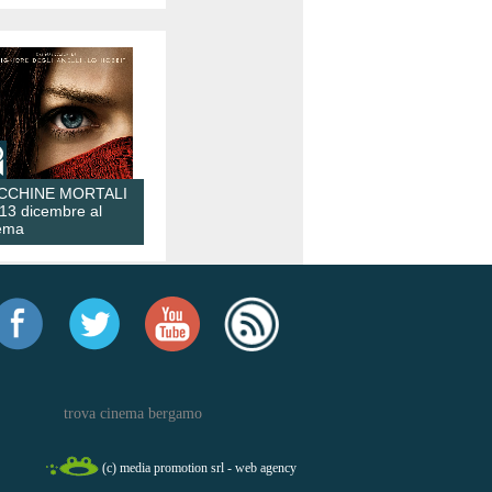
CCHINE MORTALI
 13 dicembre al
ema
trova cinema bergamo
(c) media promotion srl - web agency