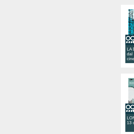
LA
dal
cin
LON
13 