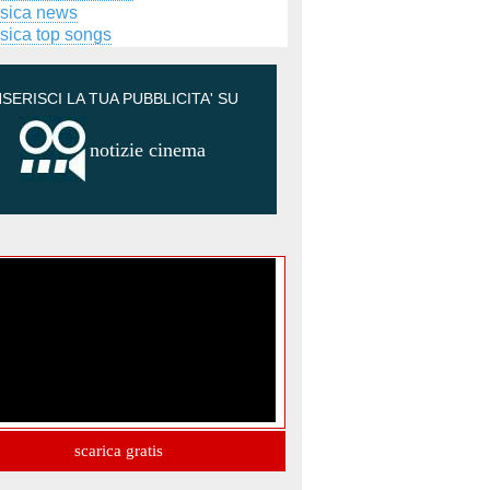
sica news
sica top songs
NSERISCI LA TUA PUBBLICITA' SU
notizie cinema
scarica gratis