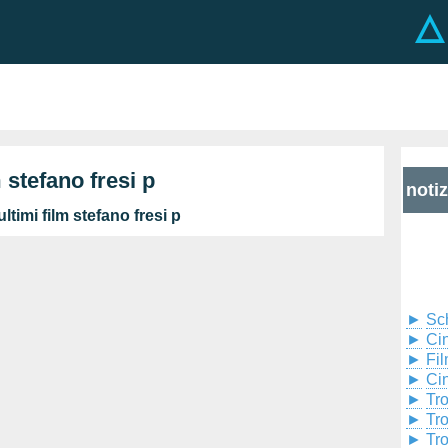
m stefano fresi p
noti
ltimi film stefano fresi p
►
Sc
►
Cin
►
Fil
►
Ci
►
Tr
►
Tr
►
Tr