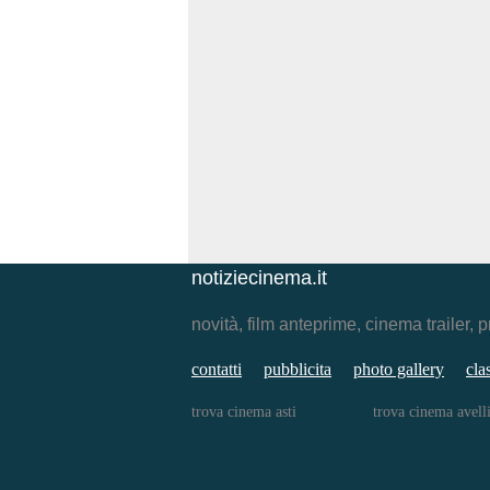
notiziecinema.it
novità, film anteprime, cinema traile
contatti
pubblicita
photo gallery
cla
trova cinema asti
trova cinema avell