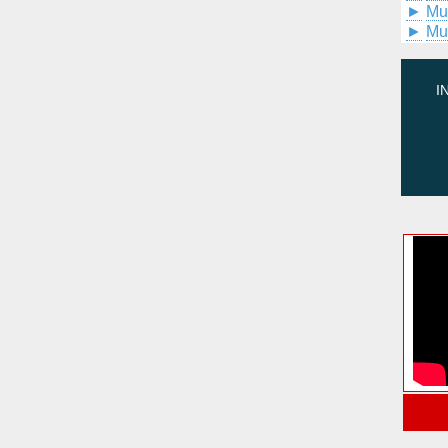
►
Mu
►
Mu
I