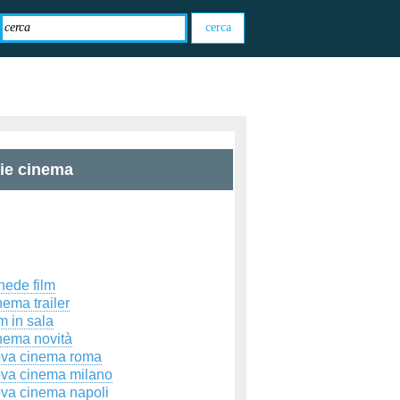
zie cinema
hede film
ema trailer
m in sala
nema novità
ova cinema roma
ova cinema milano
ova cinema napoli