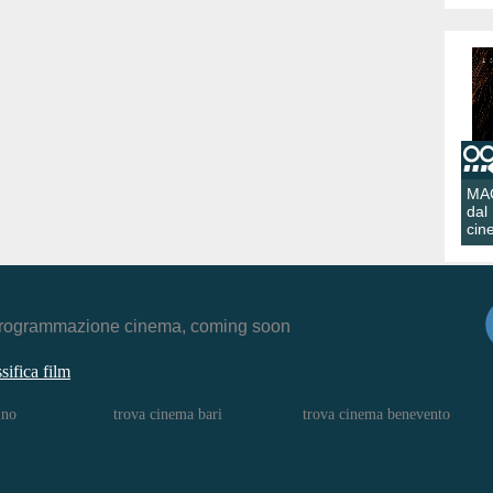
MA
dal
cin
r, programmazione cinema, coming soon
ssifica film
ino
trova cinema bari
trova cinema benevento