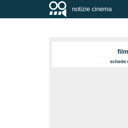
notizie cinema
fil
schede u