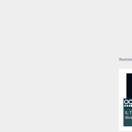
#notizi
IL 
dic