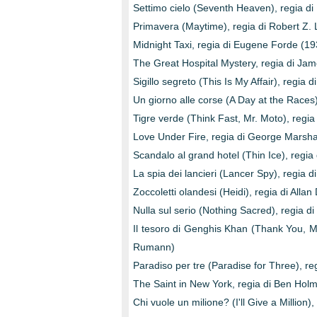
Settimo cielo (Seventh Heaven), regia di
Primavera (Maytime), regia di Robert Z.
Midnight Taxi, regia di Eugene Forde (19
The Great Hospital Mystery, regia di Jam
Sigillo segreto (This Is My Affair), regia
Un giorno alle corse (A Day at the Race
Tigre verde (Think Fast, Mr. Moto), regi
Love Under Fire, regia di George Marsha
Scandalo al grand hotel (Thin Ice), regia
La spia dei lancieri (Lancer Spy), regia 
Zoccoletti olandesi (Heidi), regia di Alla
Nulla sul serio (Nothing Sacred), regia 
Il tesoro di Genghis Khan (Thank You, M
Rumann)
Paradiso per tre (Paradise for Three), r
The Saint in New York, regia di Ben Hol
Chi vuole un milione? (I'll Give a Million)