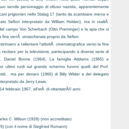
uo servile personaggio di ottuso nazista, apparentemente
ricani prigionieri nello Stalag 17 (tanto da scambiare merce e
ldato Sefton interpretato da William Holden), ma in realtÃ
del campo Von Scherbach (Otto Preminger) e la spia che si
lla fine verrÃ smascherata proprio da Sefton.
trinsero a rallentare l'attivitÃ cinematografica verso la fine
recitare per la televisione, partecipando a diverse serie di
, Daniel Boone (1964), La famiglia Addams (1965) e
i ultimi ruoli sul grande schermo furono quelli del Prof.
di... ma per denaro (1966) di Billy Wilder e del delegato
terpretato da Jerry Lewis.
4 febbraio 1967, all'etÃ di ottantatrÃ© anni.
rles C. Wilson (1928) (non accreditato)
9) (con il nome di Siegfried Rumann)