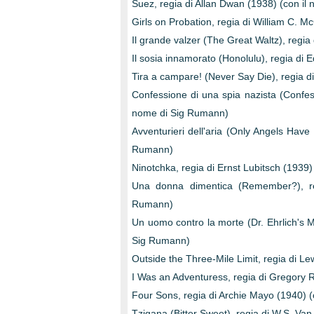
Suez, regia di Allan Dwan (1938) (con i
Girls on Probation, regia di William C. 
Il grande valzer (The Great Waltz), regia
Il sosia innamorato (Honolulu), regia di
Tira a campare! (Never Say Die), regia d
Confessione di una spia nazista (Confess
nome di Sig Rumann)
Avventurieri dell'aria (Only Angels Hav
Rumann)
Ninotchka, regia di Ernst Lubitsch (1939
Una donna dimentica (Remember?), r
Rumann)
Un uomo contro la morte (Dr. Ehrlich's Ma
Sig Rumann)
Outside the Three-Mile Limit, regia di Le
I Was an Adventuress, regia di Gregory R
Four Sons, regia di Archie Mayo (1940) 
Tzigana (Bitter Sweet), regia di W.S. Va