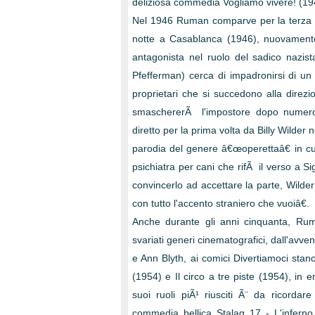
deliziosa commedia Vogliamo vivere! (194
Nel 1946 Ruman comparve per la terza e
notte a Casablanca (1946), nuovamente
antagonista nel ruolo del sadico nazist
Pfefferman) cerca di impadronirsi di un
proprietari che si succedono alla direzio
smaschererÃ l'impostore dopo numero
diretto per la prima volta da Billy Wilder
parodia del genere â€œoperettaâ€ in cu
psichiatra per cani che rifÃ il verso a 
convincerlo ad accettare la parte, Wilder
con tutto l'accento straniero che vuoiâ€.
Anche durante gli anni cinquanta, Ruma
svariati generi cinematografici, dall'avv
e Ann Blyth, ai comici Divertiamoci stan
(1954) e Il circo a tre piste (1954), in 
suoi ruoli piÃ¹ riusciti Ã¨ da ricordar
commedia bellica Stalag 17 - L'inferno