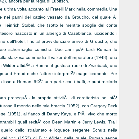
2), ancora per la regia di Lubitsch.
 ultima volta accanto ai Fratelli Marx nella commedia Una
 nei panni del cattivo vessato da Groucho, del quale Ã¨
a Heinrich Stubel, che (sotto le mentite spoglie del conte
 tesoro nascosto in un albergo di Casablanca, uccidendo i
ne dell'hotel, fino al provvidenziale arrivo di Groucho, che
se schermaglie comiche. Due anni piÃ¹ tardi Ruman fu
 nella sfarzosa commedia Il valzer dell'imperatore (1948), una
i Wilder affidÃ² a Ruman il gustoso ruolo di Zwieback, uno
Sigmund Freud e che l'attore interpretÃ² magnificamente. Per
 disse a Ruman: â€Ãˆ una parte con i baffi, e puoi recitarla
n proseguÃ¬ la propria attivitÃ di caratterista nei piÃ¹
enturoso Il mondo nelle mie braccia (1952), con Gregory Peck
otte (1951), al fianco di Danny Kaye, e PiÃ¹ vivo che morto
entrambi i quali recitÃ² con Dean Martin e Jerry Lewis. Tra i
e quello dello stralunato e loquace sergente Schulz nella
 dei vivi (1953) di Billy Wilder, nella quale Ruman seppe