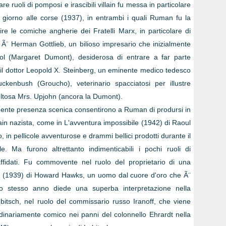
 ruoli di pomposi e irascibili villain fu messa in particolare
 giorno alle corse (1937), in entrambi i quali Ruman fu la
re le comiche angherie dei Fratelli Marx, in particolare di
¨ Herman Gottlieb, un bilioso impresario che inizialmente
pool (Margaret Dumont), desiderosa di entrare a far parte
¨ il dottor Leopold X. Steinberg, un eminente medico tedesco
enbush (Groucho), veterinario spacciatosi per illustre
coltosa Mrs. Upjohn (ancora la Dumont).
ponente presenza scenica consentirono a Ruman di prodursi in
llain nazista, come in L'avventura impossibile (1942) di Raoul
, in pellicole avventurose e drammi bellici prodotti durante il
. Ma furono altrettanto indimenticabili i pochi ruoli di
ffidati. Fu commovente nel ruolo del proprietario di una
ia (1939) di Howard Hawks, un uomo dal cuore d'oro che Ã¨
ello stesso anno diede una superba interpretazione nella
itsch, nel ruolo del commissario russo Iranoff, che viene
ordinariamente comico nei panni del colonnello Ehrardt nella