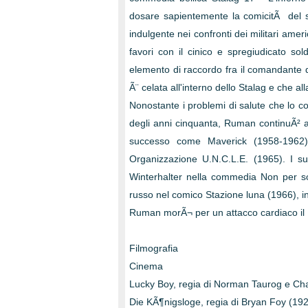
dosare sapientemente la comicitÃ del s
indulgente nei confronti dei militari ame
favori con il cinico e spregiudicato so
elemento di raccordo fra il comandante 
Ã¨ celata all'interno dello Stalag e che a
Nonostante i problemi di salute che lo cos
degli anni cinquanta, Ruman continuÃ² a 
successo come Maverick (1958-1962)
Organizzazione U.N.C.L.E. (1965). I suo
Winterhalter nella commedia Non per sol
russo nel comico Stazione luna (1966), in
Ruman morÃ¬ per un attacco cardiaco il 1
Filmografia
Cinema
Lucky Boy, regia di Norman Taurog e Cha
Die KÃ¶nigsloge, regia di Bryan Foy (192