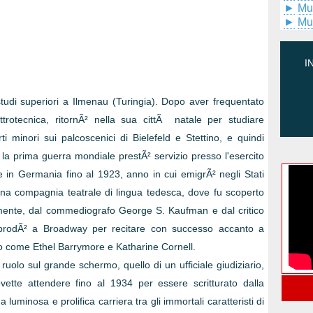
►
Mu
►
Mu
I
di superiori a Ilmenau (Turingia). Dopo aver frequentato
trotecnica, ritornÃ² nella sua cittÃ natale per studiare
i minori sui palcoscenici di Bielefeld e Stettino, e quindi
 la prima guerra mondiale prestÃ² servizio presso l'esercito
e in Germania fino al 1923, anno in cui emigrÃ² negli Stati
 una compagnia teatrale di lingua tedesca, dove fu scoperto
amente, dal commediografo George S. Kaufman e dal critico
pprodÃ² a Broadway per recitare con successo accanto a
 come Ethel Barrymore e Katharine Cornell.
olo sul grande schermo, quello di un ufficiale giudiziario,
ette attendere fino al 1934 per essere scritturato dalla
uminosa e prolifica carriera tra gli immortali caratteristi di