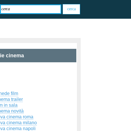
zie cinema
hede film
ema trailer
m in sala
nema novità
ova cinema roma
ova cinema milano
ova cinema napoli