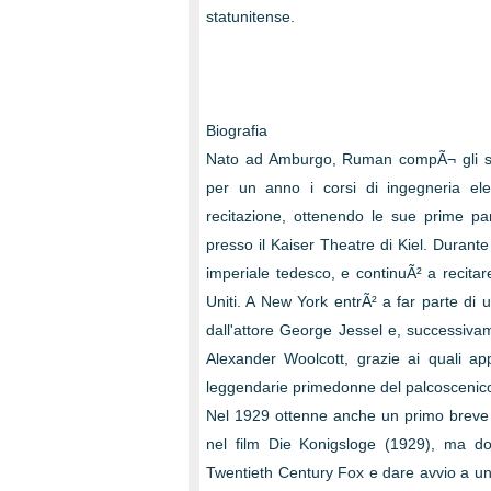
statunitense.
Biografia
Nato ad Amburgo, Ruman compÃ¬ gli stu
per un anno i corsi di ingegneria elet
recitazione, ottenendo le sue prime part
presso il Kaiser Theatre di Kiel. Durante
imperiale tedesco, e continuÃ² a recitar
Uniti. A New York entrÃ² a far parte di
dall'attore George Jessel e, successiv
Alexander Woolcott, grazie ai quali a
leggendarie primedonne del palcoscenico
Nel 1929 ottenne anche un primo breve ru
nel film Die Konigsloge (1929), ma dov
Twentieth Century Fox e dare avvio a una l