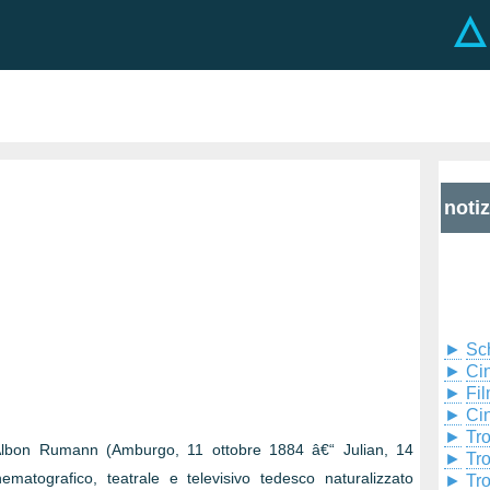
noti
►
Sc
►
Cin
►
Fil
►
Ci
►
Tr
Albon Rumann (Amburgo, 11 ottobre 1884 â€“ Julian, 14
►
Tr
ematografico, teatrale e televisivo tedesco naturalizzato
►
Tr