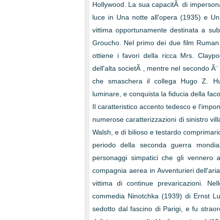
Hollywood. La sua capacitÃ di impersonare
luce in Una notte all'opera (1935) e Un
vittima opportunamente destinata a subi
Groucho. Nel primo dei due film Ruman Ã
ottiene i favori della ricca Mrs. Clay
dell'alta societÃ , mentre nel secondo Ã
che smaschera il collega Hugo Z. Huck
luminare, e conquista la fiducia della fa
Il caratteristico accento tedesco e l'im
numerose caratterizzazioni di sinistro vi
Walsh, e di bilioso e testardo comprimario
periodo della seconda guerra mondiale
personaggi simpatici che gli vennero a
compagnia aerea in Avventurieri dell'ar
vittima di continue prevaricazioni. N
commedia Ninotchka (1939) di Ernst Lub
sedotto dal fascino di Parigi, e fu stra