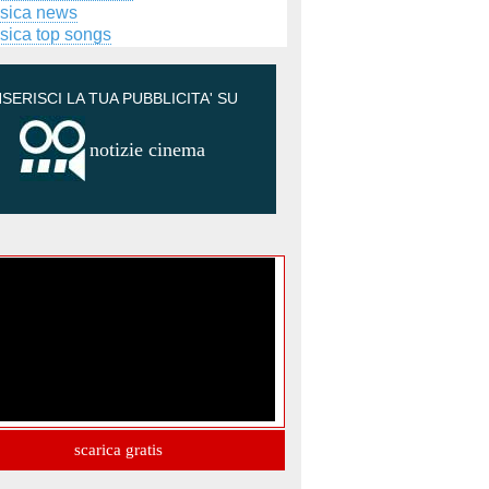
sica news
sica top songs
NSERISCI LA TUA PUBBLICITA' SU
notizie cinema
scarica gratis