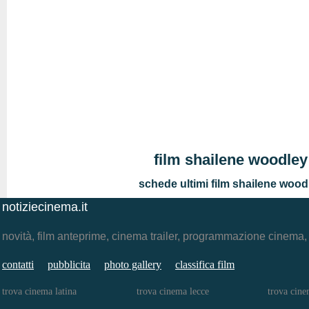
film shailene woodley
schede ultimi film shailene wood
notiziecinema.it
novità, film anteprime, cinema trailer, programmazione cinema
contatti
pubblicita
photo gallery
classifica film
trova cinema latina
trova cinema lecce
trova cine