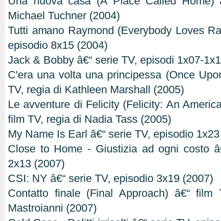
Una nuova casa (A Place Called Home) â€
Michael Tuchner (2004)
Tutti amano Raymond (Everybody Loves Ra
episodio 8x15 (2004)
Jack & Bobby â€“ serie TV, episodi 1x07-1x
C'era una volta una principessa (Once Upon
TV, regia di Kathleen Marshall (2005)
Le avventure di Felicity (Felicity: An Americ
film TV, regia di Nadia Tass (2005)
My Name Is Earl â€“ serie TV, episodio 1x23
Close to Home - Giustizia ad ogni costo â
2x13 (2007)
CSI: NY â€“ serie TV, episodio 3x19 (2007)
Contatto finale (Final Approach) â€“ film
Mastroianni (2007)