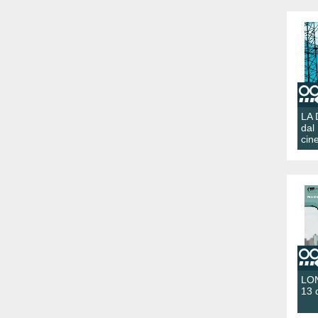
LA
dal
cin
LON
13 