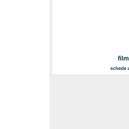
fil
schede u