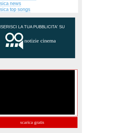
sica news
sica top songs
NSERISCI LA TUA PUBBLICITA' SU
notizie cinema
scarica gratis