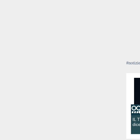
#notizi
IL 
dic