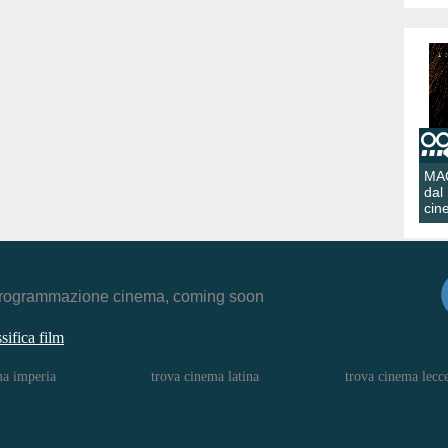
MA
dal
cin
r, programmazione cinema, coming soon
ssifica film
ma imperia
trova cinema latina
trova cinema lecc