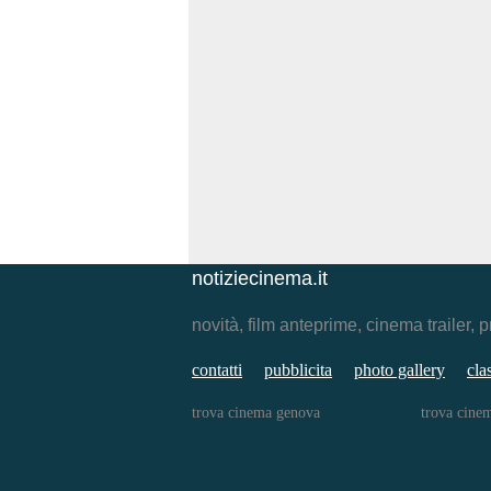
notiziecinema.it
novità, film anteprime, cinema traile
contatti
pubblicita
photo gallery
cla
trova cinema genova
trova cine