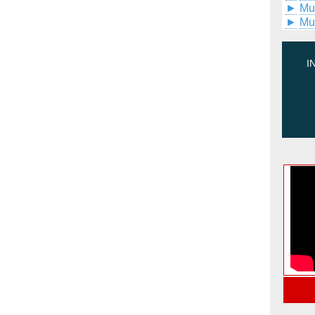
►
Mu
►
Mu
I