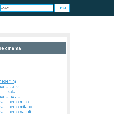
zie cinema
hede film
ema trailer
m in sala
nema novità
ova cinema roma
ova cinema milano
ova cinema napoli