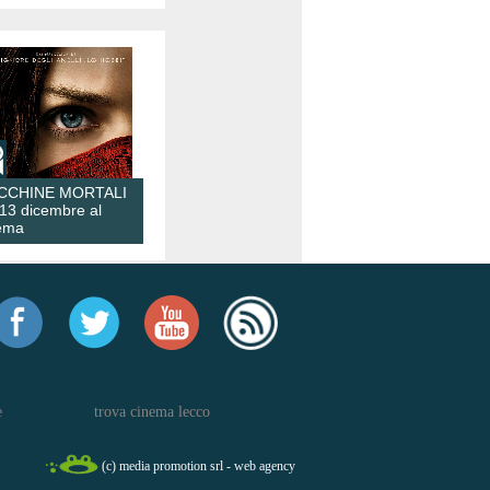
CCHINE MORTALI
 13 dicembre al
ema
e
trova cinema lecco
(c) media promotion srl - web agency