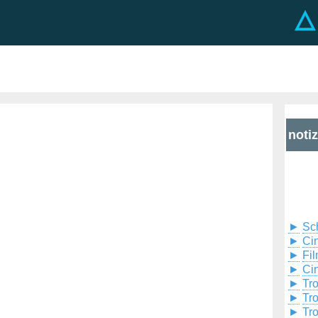
noti
►
Sc
►
Cin
►
Fil
►
Ci
►
Tr
►
Tr
►
Tr