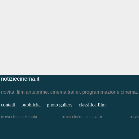
notiziecinema.it
novità, film anteprime, cinema trailer, programmazione cinema
contatti
pubblicita
photo gallery
classifica film
trova cinema catania
trova cinema catanzaro
trova