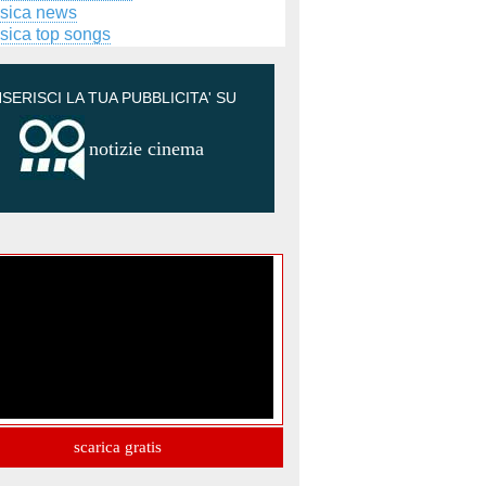
sica news
sica top songs
NSERISCI LA TUA PUBBLICITA' SU
notizie cinema
scarica gratis