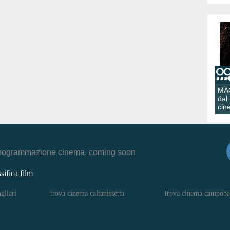
MA
dal
cin
r, programmazione cinema, coming soon
ssifica film
gliari
trova cinema caltanissetta
trova cinema campoba