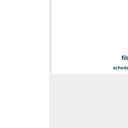
fi
schede 