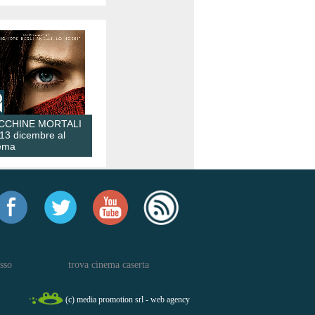
CCHINE MORTALI
 13 dicembre al
ema
sso
trova cinema caserta
(c) media promotion srl - web agency