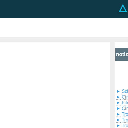
noti
►
Sc
►
Cin
►
Fil
►
Ci
►
Tr
►
Tr
►
Tr