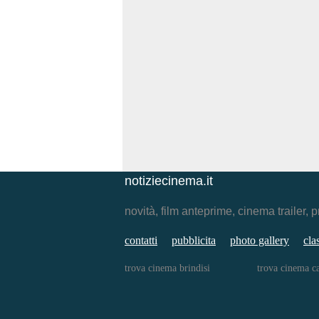
notiziecinema.it
novità, film anteprime, cinema traile
contatti
pubblicita
photo gallery
cla
trova cinema brindisi
trova cinema ca