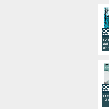
LA
dal
cin
LON
13 