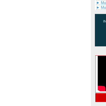
►
Mu
►
Mu
I