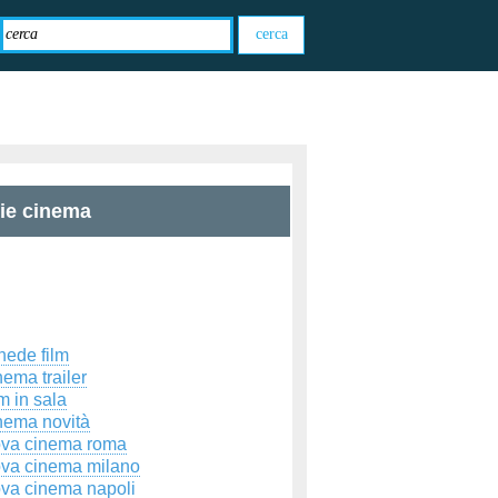
zie cinema
hede film
ema trailer
m in sala
nema novità
ova cinema roma
ova cinema milano
ova cinema napoli