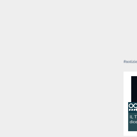
#notizi
IL 
dic