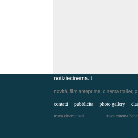
notiziecinema.it
novità, film anteprime, cinema traile
contatti
pubblicita
photo gallery
cla
trova cinema bari
trova cinema bene