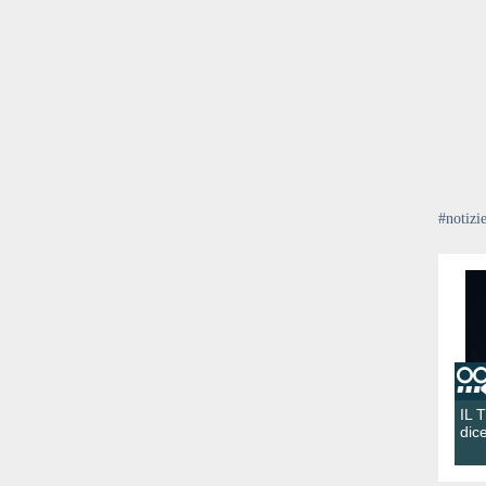
#notizi
IL 
dic