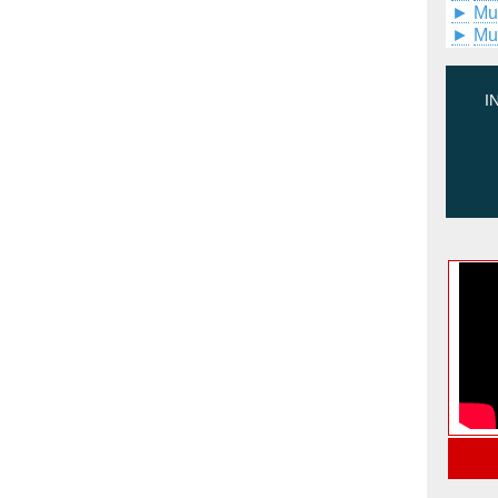
►
Mu
►
Mu
I