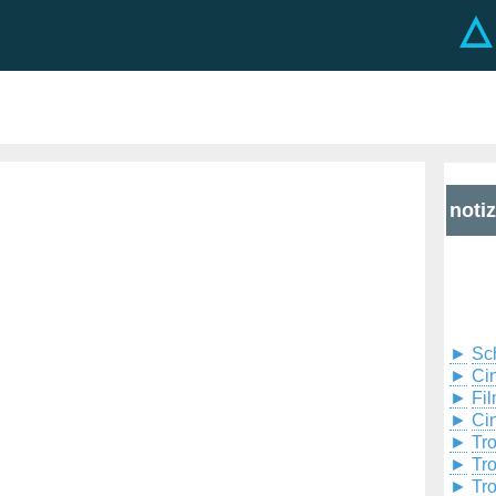
noti
►
Sc
►
Cin
►
Fil
►
Ci
►
Tr
►
Tr
►
Tr