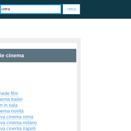
zie cinema
hede film
ema trailer
m in sala
nema novità
ova cinema roma
ova cinema milano
ova cinema napoli