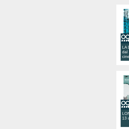
LA
dal
cin
LON
13 