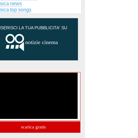
sica news
sica top songs
NSERISCI LA TUA PUBBLICITA' SU
notizie cinema
scarica gratis