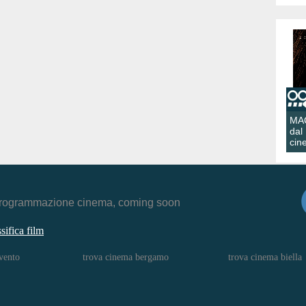
MA
dal
cin
r, programmazione cinema, coming soon
ssifica film
vento
trova cinema bergamo
trova cinema biella