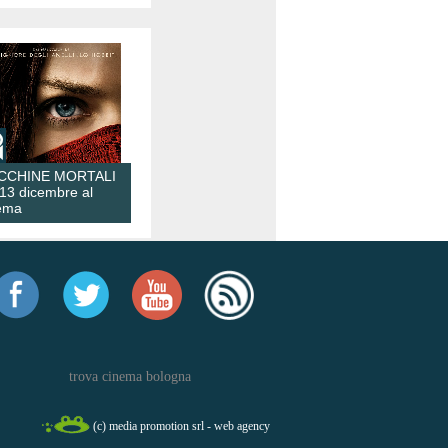
CCHINE MORTALI
 13 dicembre al
ema
trova cinema bologna
(c) media promotion srl - web agency