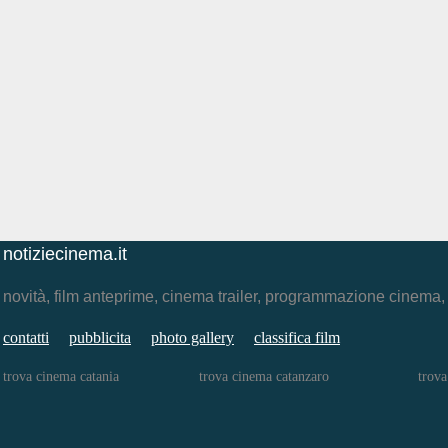
notiziecinema.it
novità, film anteprime, cinema trailer, programmazione cinema
contatti
pubblicita
photo gallery
classifica film
trova cinema catania
trova cinema catanzaro
trova