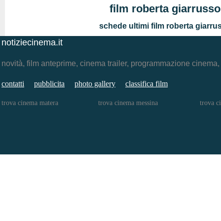
film roberta giarrusso
schede ultimi film roberta giarru
notiziecinema.it
novità, film anteprime, cinema trailer, programmazione cinema
contatti
pubblicita
photo gallery
classifica film
trova cinema matera
trova cinema messina
trova c