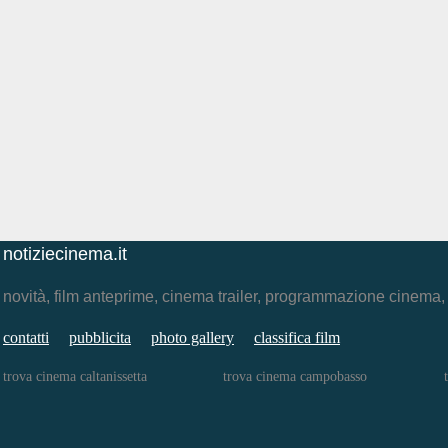
notiziecinema.it
novità, film anteprime, cinema trailer, programmazione cinema
contatti
pubblicita
photo gallery
classifica film
trova cinema caltanissetta
trova cinema campobasso