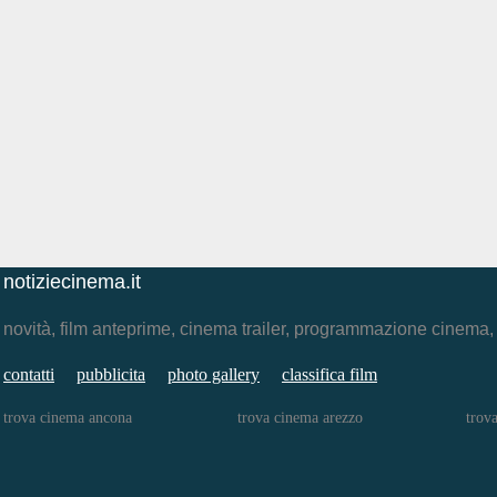
notiziecinema.it
novità, film anteprime, cinema trailer, programmazione cinema
contatti
pubblicita
photo gallery
classifica film
trova cinema ancona
trova cinema arezzo
trov