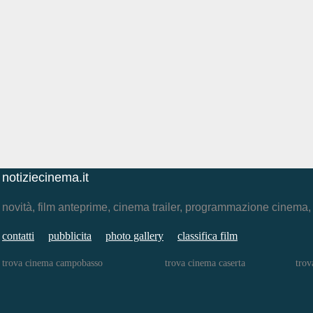
notiziecinema.it
novità, film anteprime, cinema trailer, programmazione cinema
contatti
pubblicita
photo gallery
classifica film
trova cinema campobasso
trova cinema caserta
trov