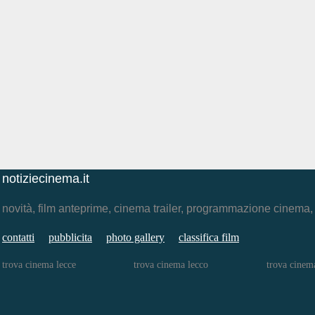
notiziecinema.it
novità, film anteprime, cinema trailer, programmazione cinema
contatti
pubblicita
photo gallery
classifica film
trova cinema lecce
trova cinema lecco
trova cinem