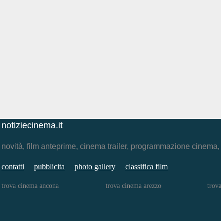
notiziecinema.it
novità, film anteprime, cinema trailer, programmazione cinema
contatti
pubblicita
photo gallery
classifica film
trova cinema ancona
trova cinema arezzo
trov